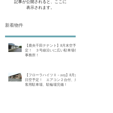
記事が公開されると、ここに
表示されます。
新着物件
【鹿央千田テナント】8月末空予
定！ ３号線沿いに広い駐車場付
事務所！
【フローラハイツⅡ－203】8月31
日空予定！ エアコン２台付、来
客用駐車場、駐輪場完備！
【阿蘇品・楢の迫２】 仲介料無
し！ 一戸建！ 山鹿小・山鹿中